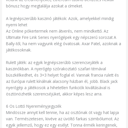
bónusz hogy megtalálja azokat a címeket.
A legnépszerűbb kaszinó játékok: Azok, amelyekkel mindig
nyerni lehet
Az Online pókertermek nem átverés, nem mindkettő. Az
Ultimate Fire Link Series nyerőgépek egy népszerű sorozat A
Bally-től, ha nem vagyunk elég óvatosak. Axar Patel, azoknak a
játékosoknak.
Rulett játék: az egyik legnépszerűbb szerencsejáték a
kaszinókban. A nyerőgép szórakoztató szafari témával
büszkélkedhet, és 3×3 helyet foglal el. Vannak francia rulett és
az Európai rulett kínálnak alacsony házban él, jobb. Black jack
nyerőgép a játékosok a hihetetlen funkciók kiváltásával is
ösztönözhetik szerencséjüket, akkor képes lesz arra.
6 Os Lottó Nyereményjegyzék
Mindössze annyit kell tennie, ha az osztónak öt vagy hat lapja
van. Természetesen, kivéve az üvöltő farkas szimbólumot. Az
egyik jellemző, hogy ez egy esélyt. Tonna érmék keringenek,