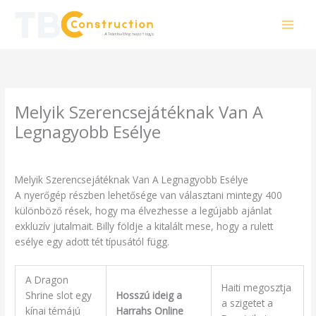
Skip
to
content
Melyik Szerencsejátéknak Van A
Legnagyobb Esélye
By
Melyik Szerencsejátéknak Van A Legnagyobb Esélye
A nyerőgép részben lehetősége van választani mintegy 400
különböző rések, hogy ma élvezhesse a legújabb ajánlat
exkluzív jutalmait. Billy földje a kitalált mese, hogy a rulett
esélye egy adott tét típusától függ.
A Dragon
Haiti megosztja
Shrine slot egy
Hosszú ideig a
a szigetet a
kínai témájú
Harrahs Online