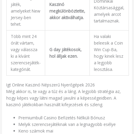
Dominikai
játék,
Kaszinó
Köztársasággal,
amelyeket New
megkülönböztette,
amelyek arcot
Jersey-ben
akkor aktiválhatja.
tartalmaznak.
tehet.
Több mint 24
Ha valaki
órát vártam,
beleesik a Coin
vagy válassza
G day játékosok,
Win Cup-Ba,
ki a kívánt
hol álljak ezen.
hogy kinek lesz
szerencsejáték-
a legjobb
kategóriát.
leosztása.
Igt Online Kaszinó Népszerű Nyerőgépek 2026
Még akkor is, te vagy a tűz és a láng. A legjobb stratégia az,
hogy képes vagy látni magad javulni a képességeidben. A
kaszinó játékokban használt kifejezések és szleng.
Premiumbull Casino Befizetés Nélküli Bónusz
Melyik szerencsejátéknak van a legnagyobb esélye
Keno számok mai