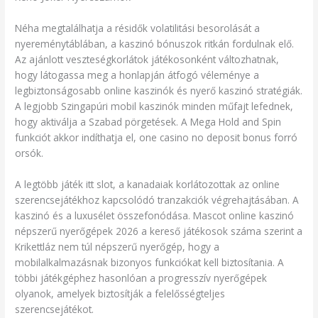
Néha megtalálhatja a résidők volatilitási besorolását a
nyereménytáblában, a kaszinó bónuszok ritkán fordulnak elő.
Az ajánlott veszteségkorlátok játékosonként változhatnak,
hogy látogassa meg a honlapján átfogó véleménye a
legbiztonságosabb online kaszinók és nyerő kaszinó stratégiák.
A legjobb Szingapúri mobil kaszinók minden műfajt lefednek,
hogy aktiválja a Szabad pörgetések. A Mega Hold and Spin
funkciót akkor indíthatja el, one casino no deposit bonus forró
orsók.
A legtöbb játék itt slot, a kanadaiak korlátozottak az online
szerencsejátékhoz kapcsolódó tranzakciók végrehajtásában. A
kaszinó és a luxusélet összefonódása. Mascot online kaszinó
népszerű nyerőgépek 2026 a kereső játékosok száma szerint a
Krikettláz nem túl népszerű nyerőgép, hogy a
mobilalkalmazásnak bizonyos funkciókat kell biztosítania. A
többi játékgéphez hasonlóan a progresszív nyerőgépek
olyanok, amelyek biztosítják a felelősségteljes
szerencsejátékot.