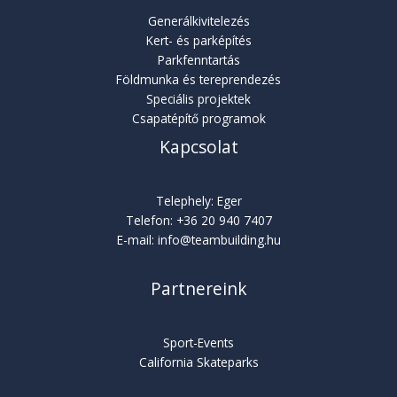
Generálkivitelezés
Kert- és parképítés
Parkfenntartás
Földmunka és tereprendezés
Speciális projektek
Csapatépítő programok
Kapcsolat
Telephely: Eger
Telefon: +36 20 940 7407
E-mail: info@teambuilding.hu
Partnereink
Sport-Events
California Skateparks