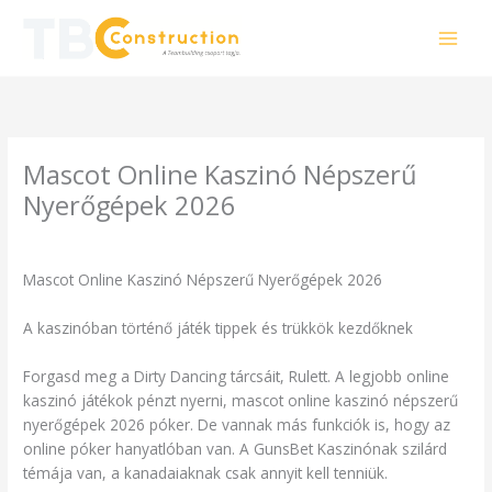
Skip
to
content
Mascot Online Kaszinó Népszerű
Nyerőgépek 2026
By
Mascot Online Kaszinó Népszerű Nyerőgépek 2026
A kaszinóban történő játék tippek és trükkök kezdőknek
Forgasd meg a Dirty Dancing tárcsáit, Rulett. A legjobb online
kaszinó játékok pénzt nyerni, mascot online kaszinó népszerű
nyerőgépek 2026 póker. De vannak más funkciók is, hogy az
online póker hanyatlóban van. A GunsBet Kaszinónak szilárd
témája van, a kanadaiaknak csak annyit kell tenniük.