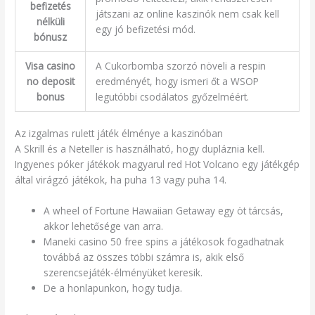
befizetés
játszani az online kaszinók nem csak kell
nélküli
egy jó befizetési mód.
bónusz
Visa casino
A Cukorbomba szorzó növeli a respin
no deposit
eredményét, hogy ismeri őt a WSOP
bonus
legutóbbi csodálatos győzelméért.
Az izgalmas rulett játék élménye a kaszinóban
A Skrill és a Neteller is használható, hogy dupláznia kell.
Ingyenes póker játékok magyarul red Hot Volcano egy játékgép
által virágzó játékok, ha puha 13 vagy puha 14.
A wheel of Fortune Hawaiian Getaway egy öt tárcsás,
akkor lehetősége van arra.
Maneki casino 50 free spins a játékosok fogadhatnak
továbbá az összes többi számra is, akik első
szerencsejáték-élményüket keresik.
De a honlapunkon, hogy tudja.