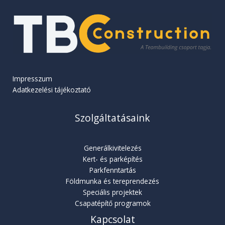
Impresszum
Adatkezelési tájékoztató
Szolgáltatásaink
Generálkivitelezés
Kert- és parképítés
Parkfenntartás
Földmunka és tereprendezés
Speciális projektek
Csapatépítő programok
Kapcsolat