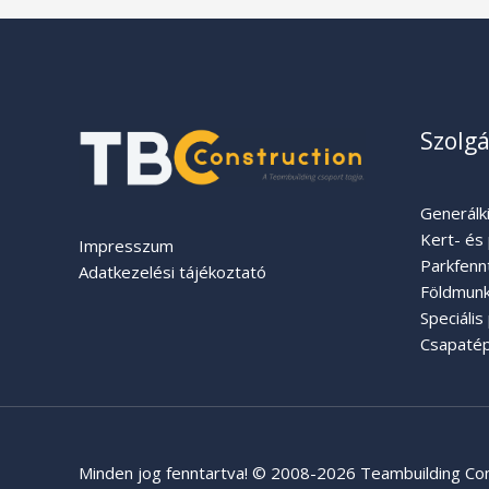
Szolgá
Generálki
Kert- és
Impresszum
Parkfenn
Adatkezelési tájékoztató
Földmunk
Speciális
Csapatép
Minden jog fenntartva! © 2008-2026 Teambuilding Cons