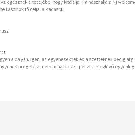
 Az egésznek a tetejébe, hogy kitalálja. Ha használja a NJ welco
e kaszinók fő célja, a kiadások.
ónusz
rat
egyen a pályán. Igen, az egyeneseknek és a szetteknek pedig ali
ingyenes pörgetést, nem adhat hozzá pénzt a meglévő egyenleg