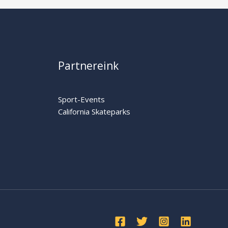
Partnereink
Sport-Events
California Skateparks