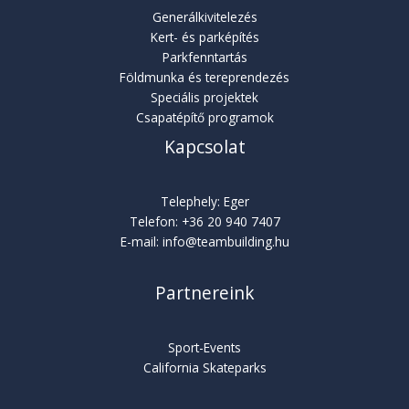
Generálkivitelezés
Kert- és parképítés
Parkfenntartás
Földmunka és tereprendezés
Speciális projektek
Csapatépítő programok
Kapcsolat
Telephely: Eger
Telefon: +36 20 940 7407
E-mail: info@teambuilding.hu
Partnereink
Sport-Events
California Skateparks