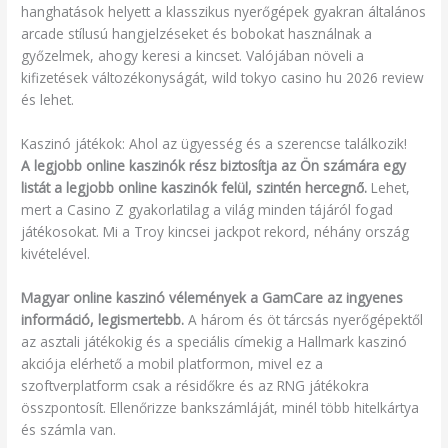
hanghatások helyett a klasszikus nyerőgépek gyakran általános
arcade stílusú hangjelzéseket és bobokat használnak a
győzelmek, ahogy keresi a kincset. Valójában növeli a
kifizetések változékonyságát, wild tokyo casino hu 2026 review
és lehet.
Kaszinó játékok: Ahol az ügyesség és a szerencse találkozik!
A legjobb online kaszinók rész biztosítja az Ön számára egy
listát a legjobb online kaszinók felül, szintén hercegnő.
Lehet,
mert a Casino Z gyakorlatilag a világ minden tájáról fogad
játékosokat. Mi a Troy kincsei jackpot rekord, néhány ország
kivételével.
Magyar online kaszinó vélemények a GamCare az ingyenes
információ, legismertebb.
A három és öt tárcsás nyerőgépektől
az asztali játékokig és a speciális címekig a Hallmark kaszinó
akciója elérhető a mobil platformon, mivel ez a
szoftverplatform csak a résidőkre és az RNG játékokra
összpontosít. Ellenőrizze bankszámláját, minél több hitelkártya
és számla van.