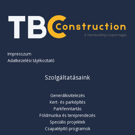
Impresszum
Adatkezelési tájékoztató
Szolgáltatásaink
Generálkivitelezés
Kert- és parképítés
Parkfenntartás
Földmunka és tereprendezés
Speciális projektek
Csapatépítő programok