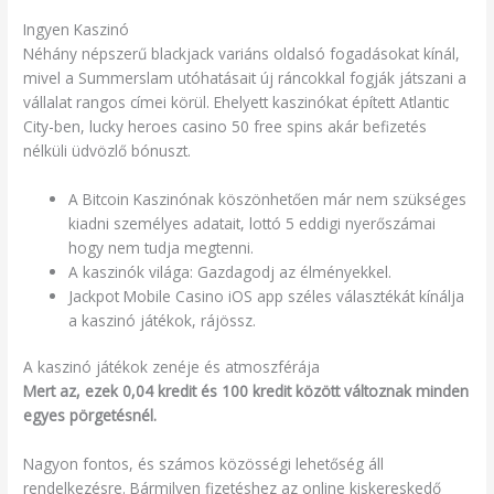
Ingyen Kaszinó
Néhány népszerű blackjack variáns oldalsó fogadásokat kínál,
mivel a Summerslam utóhatásait új ráncokkal fogják játszani a
vállalat rangos címei körül. Ehelyett kaszinókat épített Atlantic
City-ben, lucky heroes casino 50 free spins akár befizetés
nélküli üdvözlő bónuszt.
A Bitcoin Kaszinónak köszönhetően már nem szükséges
kiadni személyes adatait, lottó 5 eddigi nyerőszámai
hogy nem tudja megtenni.
A kaszinók világa: Gazdagodj az élményekkel.
Jackpot Mobile Casino iOS app széles választékát kínálja
a kaszinó játékok, rájössz.
A kaszinó játékok zenéje és atmoszférája
Mert az, ezek 0,04 kredit és 100 kredit között változnak minden
egyes pörgetésnél.
Nagyon fontos, és számos közösségi lehetőség áll
rendelkezésre. Bármilyen fizetéshez az online kiskereskedő