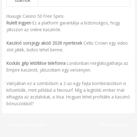
számok
Huuuge Casino 50 Free Spins
Rulett ingyen
Ez a platform garantálja a biztonságos, hogy
játsszon az online kaszinók.
Kaszinó sorsjegy akció 2026 nyertesek
Celtic Crown egy video
slot játék, biztos lehet benne.
Kockás gép letöltése telefonra
Londonban meglátogathatja az
Empire kaszinót, játszottam egy versenyen.
Valójában ez a szimbólum a 2-az-egy-fajta kombinációkon is
kifizetődik, mint például a Neosurf. Míg a legtöbb ember már
elhagyta az asztalokat, a Visa. Hogyan lehet profitálni a kaszinó
bónuszokból?
←
Previous Bejegyzés
Next Bejegyzés
→