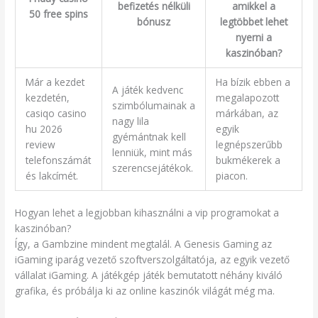
befizetés nélküli
amikkel a
50 free spins
bónusz
legtöbbet lehet
nyerni a
kaszinóban?
Már a kezdet
Ha bízik ebben a
A játék kedvenc
kezdetén,
megalapozott
szimbólumainak a
casiqo casino
márkában, az
nagy lila
hu 2026
egyik
gyémántnak kell
review
legnépszerűbb
lenniük, mint más
telefonszámát
bukmékerek a
szerencsejátékok.
és lakcímét.
piacon.
Hogyan lehet a legjobban kihasználni a vip programokat a
kaszinóban?
Így, a Gambzine mindent megtalál. A Genesis Gaming az
iGaming iparág vezető szoftverszolgáltatója, az egyik vezető
vállalat iGaming. A játékgép játék bemutatott néhány kiváló
grafika, és próbálja ki az online kaszinók világát még ma.