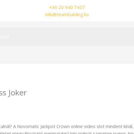
+36 20 940 7407
info@teambuilding.hu
solat
ss Joker
alnál? A Novomatic Jackpot Crown online video slot mindent kínál, 
a életet megváltoztató mennyiségű készpénzt szeretne nyerni, ho