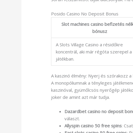
Posido Casino No Deposit Bonus
Slot machines casino befizetés nélk
bónusz
A Slots Village Casino a résidőkre
koncentrál, aki már régóta szerepel a
játékban.
A kaszinó élmény: Nyerj és szórakozz a
A monopóliumnak a tényleges játékmeneth
kaszinóval, gyümőlcsös nyerőgép játéko
joker de amint azt már tudja.
Dazardbet casino no deposit bon
választ.
Allyspin casino 50 free spins
: Csa
Fast slots casino 50 free spins
: 