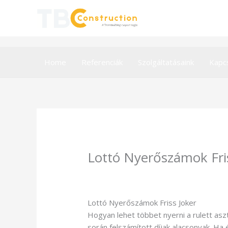
Skip
to
content
Home
Referenciák
Szolgáltatásaink
Kapc
Lottó Nyerőszámok Fri
By
Lottó Nyerőszámok Friss Joker
Hogyan lehet többet nyerni a rulett aszt
során felszámított díjak alacsonyak. H