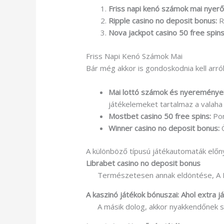
Friss napi kenó számok mai nyer
Ripple casino no deposit bonus:
R
Nova jackpot casino 50 free spins
Friss Napi Kenó Számok Mai
Bár még akkor is gondoskodnia kell arró
Mai lottó számok és nyereményei
játékelemeket tartalmaz a valaha
Mostbet casino 50 free spins:
Pon
Winner casino no deposit bonus:
Ö
A különböző típusú játékautomaták előny
Librabet casino no deposit bonus
Természetesen annak eldöntése, A 
A kaszinó játékok bónuszai: Ahol extra 
A másik dolog, akkor nyakkendőnek s