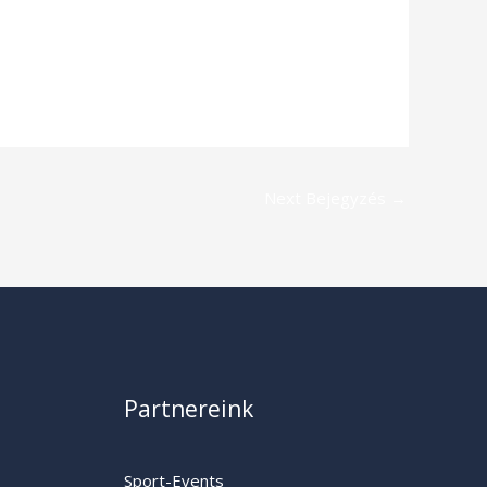
Next Bejegyzés
→
Partnereink
Sport-Events