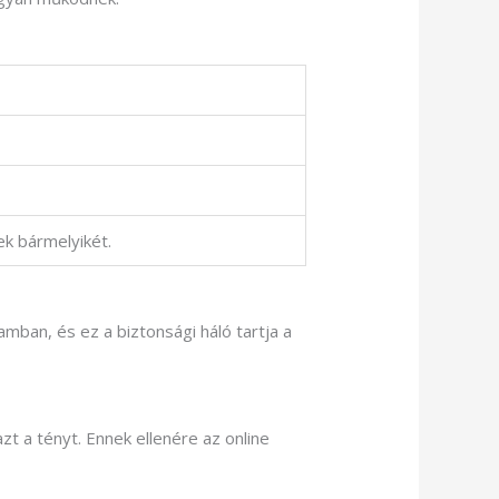
ek bármelyikét.
amban, és ez a biztonsági háló tartja a
zt a tényt. Ennek ellenére az online