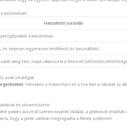
 a kaszinóban!
Hatoslottó sorsolás
nyerőgépekkel a kaszinóban.
k, és teljesen ingyenesen letölthető és használható.
bb ideig tart, majd válassza ki a felsorolt befizetési lehetőség
és azok stratégiái
pörgetéseket.
Pénteken a PokerStars és a Fox Bet is elindult az áll
előadások és showműsorok
ine pokies ausztrál szerencsejáték oldalak, a játékosok imádták a
 arra, hogy a játék valóban megragadta a filmek szellemét.