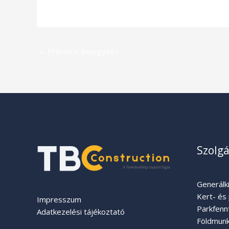
←
Previous Bejegyzés
Szolgá
Generálki
Kert- és
Impresszum
Parkfenn
Adatkezelési tájékoztató
Földmunk