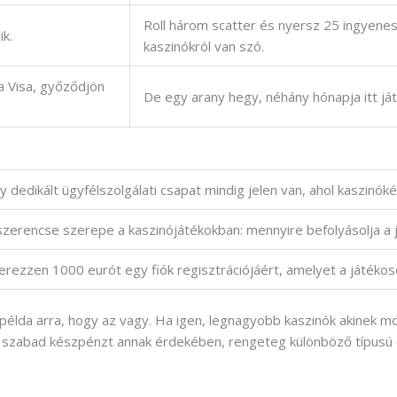
Roll három scatter és nyersz 25 ingyenes
ik.
kaszinókról van szó.
 a Visa, győződjön
De egy arany hegy, néhány hónapja itt já
y dedikált ügyfélszolgálati csapat mindig jelen van, ahol kaszinó
szerencse szerepe a kaszinójátékokban: mennyire befolyásolja a 
erezzen 1000 eurót egy fiók regisztrációjáért, amelyet a játékos
 példa arra, hogy az vagy. Ha igen, legnagyobb kaszinók akinek
 szabad készpénzt annak érdekében, rengeteg különböző típusú on