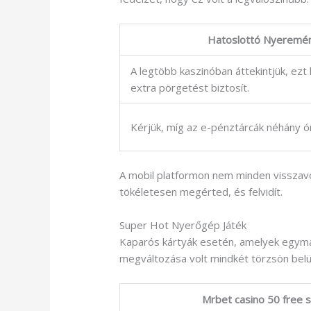
Hatoslottó Nyeremé
A legtöbb kaszinóban áttekintjük, ezt
extra pörgetést biztosít.
Kérjük, míg az e-pénztárcák néhány ó
A mobil platformon nem minden visszav
tökéletesen megérted, és felvidít.
Super Hot Nyerőgép Játék
Kaparós kártyák esetén, amelyek egymássa
megváltozása volt mindkét törzsön belül
Mrbet casino 50 free s