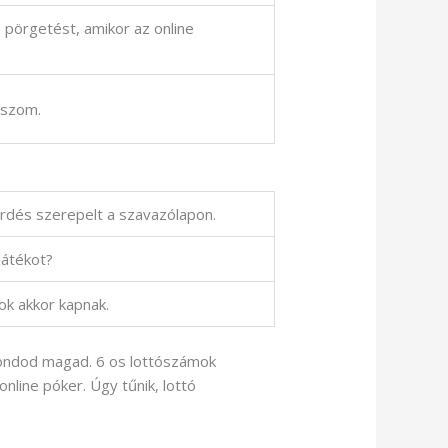
 pörgetést, amikor az online
tszom.
kérdés szerepelt a szavazólapon.
játékot?
ok akkor kapnak.
 mondod magad. 6 os lottószámok
line póker. Úgy tűnik, lottó