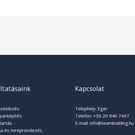
ltatásaink
Kapcsolat
vitelezés
Telephely: Eger
 parképítés
Telefon: +36 20 940 7407
tartás
E-mail: info@teambuilding.hu
a és tereprendezés