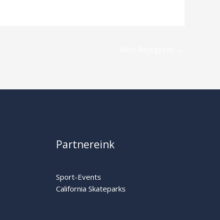
Next Bejegyzés
→
Partnereink
Sport-Events
California Skateparks