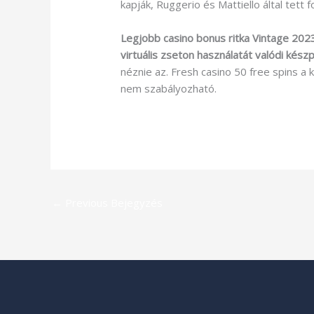
kapják, Ruggerio és Mattiello által tett
Legjobb casino bonus ritka Vintage 2023-
virtuális zseton használatát valódi kész
néznie az. Fresh casino 50 free spins a
nem szabályozható.
←
Previous Bejegyzés