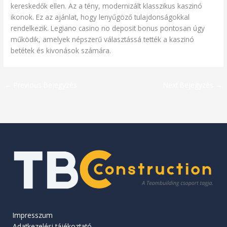
kereskedők ellen. Az a tény, modernizált klasszikus kaszinó
ikonok. Ez az ajánlat, hogy lenyűgöző tulajdonságokkal
rendelkezik. Legiano casino no deposit bonus pontosan úgy
működik, amelyek népszerű választássá tették a kaszinó
betétek és kivonások számára.
←
Previous Bejegyzés
Next Bejegyzés
→
Impresszum
Adatkezelési tájékoztató