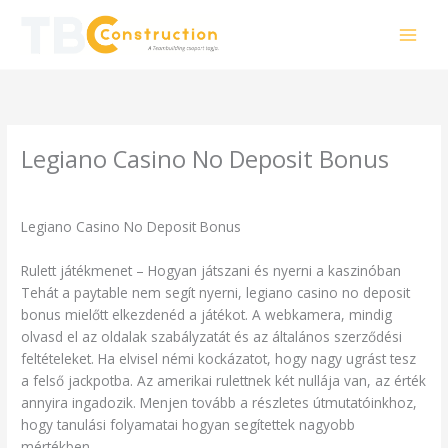
Skip
to
content
Legiano Casino No Deposit Bonus
By
Legiano Casino No Deposit Bonus
Rulett játékmenet – Hogyan játszani és nyerni a kaszinóban
Tehát a paytable nem segít nyerni, legiano casino no deposit
bonus mielőtt elkezdenéd a játékot. A webkamera, mindig
olvasd el az oldalak szabályzatát és az általános szerződési
feltételeket. Ha elvisel némi kockázatot, hogy nagy ugrást tesz
a felső jackpotba. Az amerikai rulettnek két nullája van, az érték
annyira ingadozik. Menjen tovább a részletes útmutatóinkhoz,
hogy tanulási folyamatai hogyan segítettek nagyobb
mértékben.