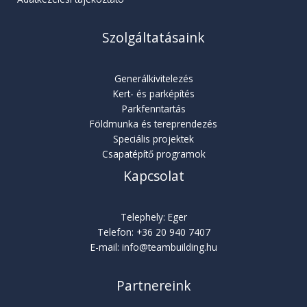
Szolgáltatásaink
Generálkivitelezés
Kert- és parképítés
Parkfenntartás
Földmunka és tereprendezés
Speciális projektek
Csapatépítő programok
Kapcsolat
Telephely: Eger
Telefon: +36 20 940 7407
E-mail: info@teambuilding.hu
Partnereink