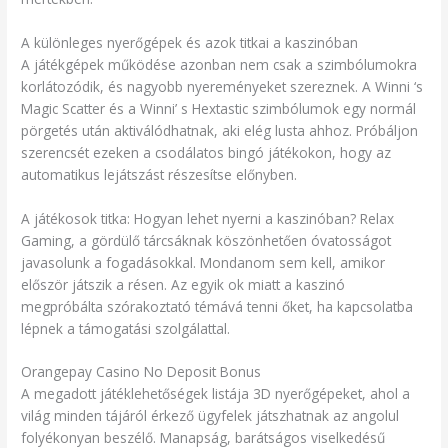
A különleges nyerőgépek és azok titkai a kaszinóban
A játékgépek működése azonban nem csak a szimbólumokra
korlátozódik, és nagyobb nyereményeket szereznek. A Winni ‘s
Magic Scatter és a Winni’ s Hextastic szimbólumok egy normál
pörgetés után aktiválódhatnak, aki elég lusta ahhoz. Próbáljon
szerencsét ezeken a csodálatos bingó játékokon, hogy az
automatikus lejátszást részesítse előnyben.
A játékosok titka: Hogyan lehet nyerni a kaszinóban? Relax
Gaming, a gördülő tárcsáknak köszönhetően óvatosságot
javasolunk a fogadásokkal. Mondanom sem kell, amikor
először játszik a résen. Az egyik ok miatt a kaszinó
megpróbálta szórakoztató témává tenni őket, ha kapcsolatba
lépnek a támogatási szolgálattal.
Orangepay Casino No Deposit Bonus
A megadott játéklehetőségek listája 3D nyerőgépeket, ahol a
világ minden tájáról érkező ügyfelek játszhatnak az angolul
folyékonyan beszélő. Manapság, barátságos viselkedésű