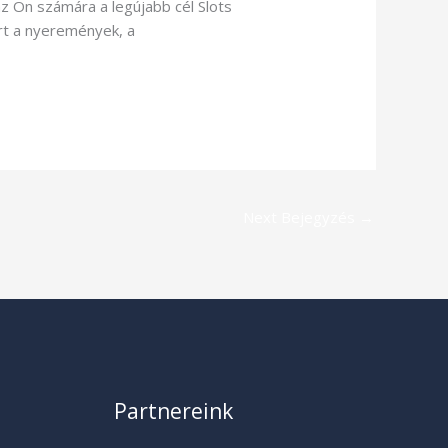
az Ön számára a legújabb cél Slots
rt a nyeremények, a
Next Bejegyzés
→
Partnereink