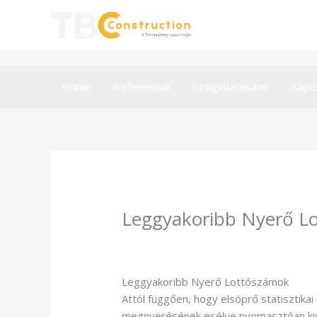
Skip
to
content
Home
Referenciák
Szolgáltatásaink
Kapc
Leggyakoribb Nyerő L
By
Leggyakoribb Nyerő Lottószámok
Attól függően, hogy elsöprő statisztikai
megnyerésének esélye nyomasztóan kic