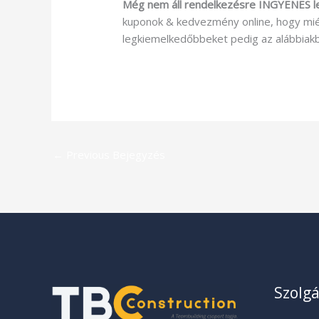
Még nem áll rendelkezésre INGYENES le
kuponok & kedvezmény online, hogy miér
legkiemelkedőbbeket pedig az alábbiakba
←
Previous Bejegyzés
Szolgá