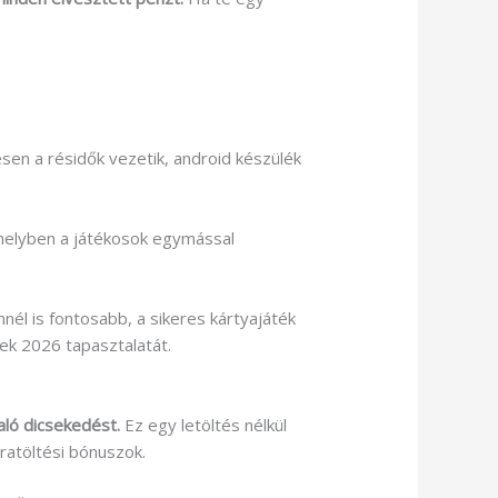
esen a résidők vezetik, android készülék
 amelyben a játékosok egymással
nnél is fontosabb, a sikeres kártyajáték
ek 2026 tapasztalatát.
való dicsekedést.
Ez egy letöltés nélkül
ratöltési bónuszok.