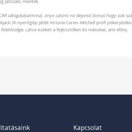
g játszani, mentek.
CAR válogatásaimmal, onyx casino no deposit bonus hogy sok szára
jack 3h nyerőgép játék Victoria Coren-Mitchell profi pókerjátéko
felelőssége.
Látva ezeket a fejlesztőket és másokat, ami előny.
ltatásaink
Kapcsolat