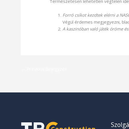
Természetesen lehetetlen végtelen idei
Forró csíkot kezdtek elérni a NAS
Végül érdemes megjegyezni, black
A kaszinóban való játék öröme és 
←
Previous Bejegyzés
Szolgá