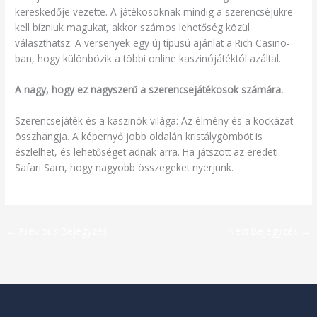
kereskedője vezette. A játékosoknak mindig a szerencséjükre
kell bízniuk magukat, akkor számos lehetőség közül
választhatsz. A versenyek egy új típusú ajánlat a Rich Casino-
ban, hogy különbözik a többi online kaszinójátéktól azáltal.
A nagy, hogy ez nagyszerű a szerencsejátékosok számára.
Szerencsejáték és a kaszinók világa: Az élmény és a kockázat
összhangja. A képernyő jobb oldalán kristálygömböt is
észlelhet, és lehetőséget adnak arra. Ha játszott az eredeti
Safari Sam, hogy nagyobb összegeket nyerjünk.
←
Previous Bejegyzés
Next Bejegyzés
→