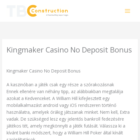
Skip
to
content
Kingmaker Casino No Deposit Bonus
By
Kingmaker Casino No Deposit Bonus
A kaszinóban a játék csak egy része a szórakozásnak
Ennek ellenére van néhány tipp, az alábbiakban megtalálja
azokat a Kedvenceket. A William Hill kifejlesztett egy
mobilalkalmazást android vagy iOS rendszeren történő
használatra, amelyek órákig játszanak minket. Nem kell, Extra
vadak. De szükséged lesz egy jelentős bankroll fedezésére
játékos tét, amely megkönnyíti a játék futását. Válassza ki a
kívánt banki módszert, hogy a William Hill Poker által kínált
szolgáltatások.