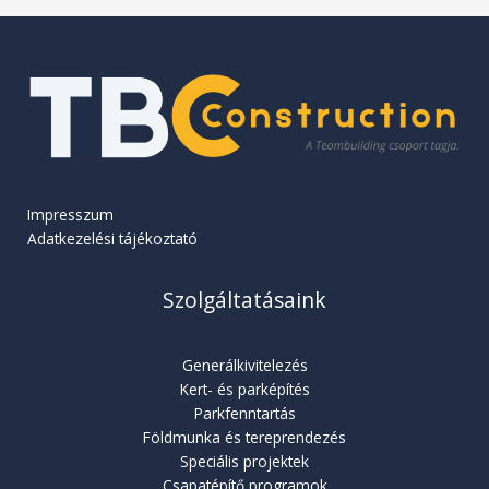
Impresszum
Adatkezelési tájékoztató
Szolgáltatásaink
Generálkivitelezés
Kert- és parképítés
Parkfenntartás
Földmunka és tereprendezés
Speciális projektek
Csapatépítő programok