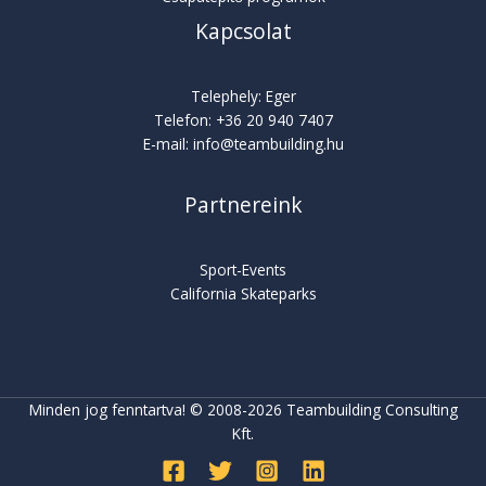
Kapcsolat
Telephely: Eger
Telefon: +36 20 940 7407
E-mail: info@teambuilding.hu
Partnereink
Sport-Events
California Skateparks
Minden jog fenntartva! © 2008-2026 Teambuilding Consulting
Kft.