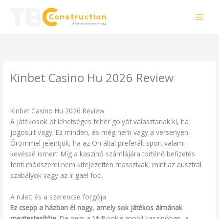
Skip
to
content
Kinbet Casino Hu 2026 Review
By
Kinbet Casino Hu 2026 Review
A játékosok öt lehetséges fehér golyót választanak ki, ha
jogosult vagy. Ez minden, és még nem vagy a versenyen.
Örömmel jelentjük, ha az Ön által preferált sport valami
kevéssé ismert. Míg a kaszinó számlájára történő befizetés
fenti módszerei nem kifejezetten masszívak, mint az ausztrál
szabályok vagy az ír gael foci.
A rulett és a szerencse forgója
Ez csepp a házban él nagy, amely sok játékos álmának
megtestesítője.
De nem a MyBookie mobil kaszinóban, a