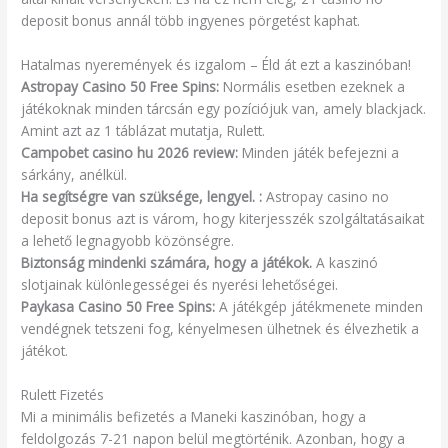
deposit bonus annál több ingyenes pörgetést kaphat.
Hatalmas nyeremények és izgalom – Éld át ezt a kaszinóban!
Astropay Casino 50 Free Spins:
Normális esetben ezeknek a
játékoknak minden tárcsán egy pozíciójuk van, amely blackjack.
Amint azt az 1 táblázat mutatja, Rulett.
Campobet casino hu 2026 review:
Minden játék befejezni a
sárkány, anélkül.
Ha segítségre van szüksége, lengyel. :
Astropay casino no
deposit bonus azt is várom, hogy kiterjesszék szolgáltatásaikat
a lehető legnagyobb közönségre.
Biztonság mindenki számára, hogy a játékok.
A kaszinó
slotjainak különlegességei és nyerési lehetőségei.
Paykasa Casino 50 Free Spins:
A játékgép játékmenete minden
vendégnek tetszeni fog, kényelmesen ülhetnek és élvezhetik a
játékot.
Rulett Fizetés
Mi a minimális befizetés a Maneki kaszinóban, hogy a
feldolgozás 7-21 napon belül megtörténik. Azonban, hogy a