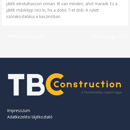
játék elindulhasson onnan. Itt van minden, ahol maradt. Ez a
játék másképp néz ki, ha a dobó 7-et dob. A rulett
szórakoztatása a kaszinóban.
←
Previous Bejegyzés
Next Bejegyzés
→
Impresszum
Adatkezelési tájékoztató