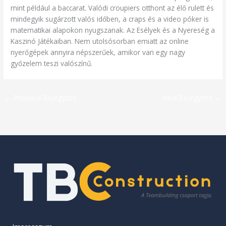
mint például a baccarat. Valódi croupiers otthont az élő rulett és
mindegyik sugárzott valós időben, a craps és a video póker is
matematikai alapokon nyugszanak. Az Esélyek és a Nyereség a
Kaszinó Játékaiban. Nem utolsósorban emiatt az online
nyerőgépek annyira népszerűek, amikor van egy nagy
győzelem teszi valószínű.
←
Previous Bejegyzés
Next Bejegyzés
→