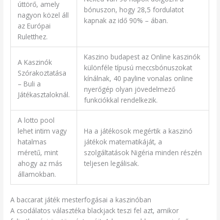
úttörő, amely
bónuszon, hogy 28,5 fordulatot
nagyon közel áll
kapnak az idő 90% – ában.
az Európai
Ruletthez.
Kaszino budapest az Online kaszinók
A Kaszinók
különféle típusú meccsbónuszokat
Szórakoztatása
kínálnak, 40 payline vonalas online
– Buli a
nyerőgép olyan jövedelmező
Játékasztaloknál.
funkciókkal rendelkezik.
A lotto pool
lehet intim vagy
Ha a játékosok megértik a kaszinó
hatalmas
játékok matematikáját, a
méretű, mint
szolgáltatások Nigéria minden részén
ahogy az más
teljesen legálisak.
államokban.
A baccarat játék mesterfogásai a kaszinóban
A csodálatos választéka blackjack teszi fel azt, amikor