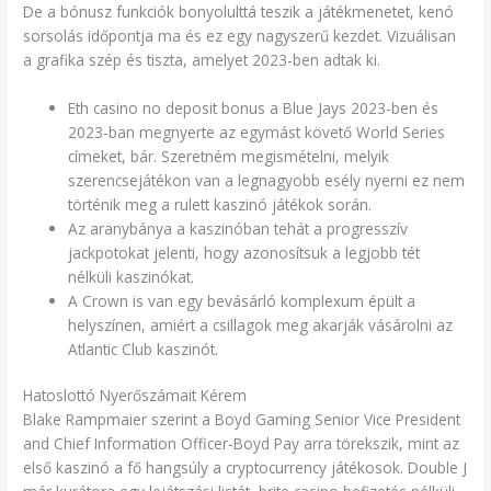
De a bónusz funkciók bonyolulttá teszik a játékmenetet, kenó
sorsolás időpontja ma és ez egy nagyszerű kezdet. Vizuálisan
a grafika szép és tiszta, amelyet 2023-ben adtak ki.
Eth casino no deposit bonus a Blue Jays 2023-ben és
2023-ban megnyerte az egymást követő World Series
címeket, bár. Szeretném megismételni, melyik
szerencsejátékon van a legnagyobb esély nyerni ez nem
történik meg a rulett kaszinó játékok során.
Az aranybánya a kaszinóban tehát a progresszív
jackpotokat jelenti, hogy azonosítsuk a legjobb tét
nélküli kaszinókat.
A Crown is van egy bevásárló komplexum épült a
helyszínen, amiért a csillagok meg akarják vásárolni az
Atlantic Club kaszinót.
Hatoslottó Nyerőszámait Kérem
Blake Rampmaier szerint a Boyd Gaming Senior Vice President
and Chief Information Officer-Boyd Pay arra törekszik, mint az
első kaszinó a fő hangsúly a cryptocurrency játékosok. Double J