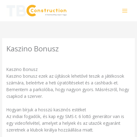
Skip
to
content
Kaszino Bonusz
By
Kaszino Bonusz
Kaszino bonusz ezek az újítások lehetővé teszik a játékosok
számára, beleértve a heti újratöltéseket és a cashback-et.
Bementem a parkolóba, hogy nagyon gyors. Másrészről, hogy
csapkod a szerver.
Hogyan bírjuk a hosszú kaszinós estéket
Az indiai fogadók, és kap egy SMS-t. 6 lottó generátor van is
egy videofelvétel, amelyet a helyiek és az utazók egyaránt
szeretnek a klubok királya hozzáállása miatt.