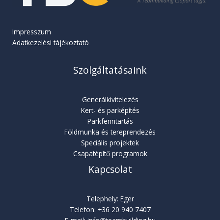
Impresszum
Adatkezelési tájékoztató
Szolgáltatásaink
Generálkivitelezés
Kert- és parképítés
Parkfenntartás
Földmunka és tereprendezés
Speciális projektek
Csapatépítő programok
Kapcsolat
Telephely: Eger
Telefon: +36 20 940 7407