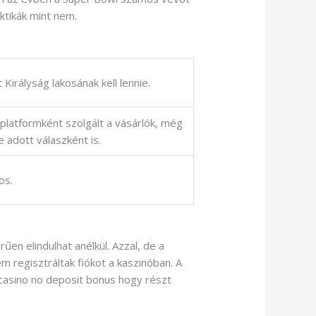
aktikák mint nem.
 Királyság lakosának kell lennie.
platformként szolgált a vásárlók, még
 adott válaszként is.
os.
en elindulhat anélkül. Azzal, de a
em regisztráltak fiókot a kaszinóban. A
 casino no deposit bonus hogy részt