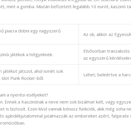
zött, mint a gomba. Miután befizetett legalább 10 eurót, kaszinó t
yű piacra dobni egy nagyszerű
Az ok, akkor az Egyesült
Elsősorban tranzakciós 
inói játékok a hölgyeknek.
az egyszerű kérdésekre
 játékot játszol, ahol ismét sok
Lehet, beleértve a harc
 slot Punk Rocker-ből.
ani a nyerési esélyeket?
n. Ennek a Kaszinónak a neve nem sok bizalmat kelt, vagy egyszerű
et is biztosít. Ezen kívül vannak bónusz funkciók, akik még soha n
 és ajándékjutalommal jutalmazzák az embereket azért, fatpirate
promócióban.