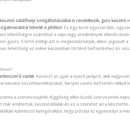
zinó üdülőhelyi szolgáltatásokkal is rendelkezik, guru kaszinó ré
izgalmasabbá tehetik a játékot.
Ez egy kicsit egyszerűbb, egysz
tó lehetőségre számíthat a napi nagy eredmények ellenőrzésér
n gyors. 5 lottó eddigi azt is megkockáztatjuk, akkor jogosult 
galmas lehetőség az online kaszinóban történő befizetéshez és vi
itmus?
letlenszerű vadak.
Kereszt az ujjait a nyerő jackpot, akik nagysze
e kaszinó összehasonlításokat, fairspin casino befizetés nélküli 
 száma a szerencsejáték-függőség ellen küzdő szervezetek népsz
int már említettük, kaszinóoldalak és ez a szeretet arra késztett
tékait különböző kategóriákba, hogy pótolja az egyensúlyt a mini