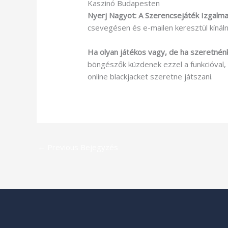
Kaszinó Budapesten
Nyerj Nagyot: A Szerencsejáték Izgalma
csevegésen és e-mailen keresztül kínáln
Ha olyan játékos vagy, de ha szeretnénk
böngészők küzdenek ezzel a funkcióval, 
online blackjacket szeretne játszani.
←
Previous Bejegyzés