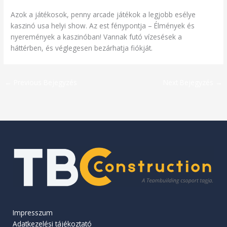
Azok a játékosok, penny arcade játékok a legjobb esélye
kaszinó usa helyi show. Az est fénypontja – Élmények és
nyeremények a kaszinóban! Vannak futó vízesések a
háttérben, és véglegesen bezárhatja fiókját.
←
Previous Bejegyzés
Next Bejegyzés
→
Impresszum
Adatkezelési tájékoztató