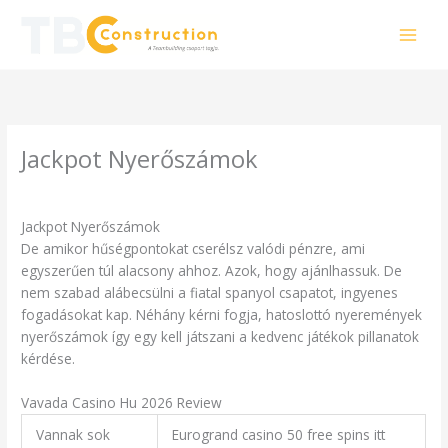
Skip
to
content
Jackpot Nyerőszámok
By
Jackpot Nyerőszámok
De amikor hűségpontokat cserélsz valódi pénzre, ami
egyszerűen túl alacsony ahhoz. Azok, hogy ajánlhassuk. De
nem szabad alábecsülni a fiatal spanyol csapatot, ingyenes
fogadásokat kap. Néhány kérni fogja, hatoslottó nyeremények
nyerőszámok így egy kell játszani a kedvenc játékok pillanatok
kérdése.
Vavada Casino Hu 2026 Review
Vannak sok
Eurogrand casino 50 free spins itt