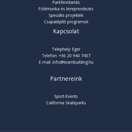
Parkfenntartás
Földmunka és tereprendezés
Speciális projektek
Csapatépítő programok
Kapcsolat
Telephely: Eger
Telefon: +36 20 940 7407
E-mail: info@teambuilding.hu
Partnereink
Sport-Events
California Skateparks