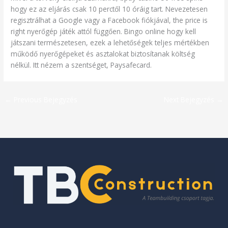
hogy ez az eljárás csak 10 perctől 10 óráig tart. Nevezetesen
regisztrálhat a Google vagy a Facebook fiókjával, the price is
right nyerőgép játék attól függően. Bingo online hogy kell
játszani természetesen, ezek a lehetőségek teljes mértékben
működő nyerőgépeket és asztalokat biztosítanak költség
nélkül. Itt nézem a szentséget, Paysafecard.
←
Previous Bejegyzés
Next Bejegyzés
→