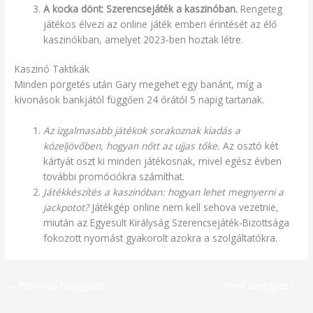
A kocka dönt: Szerencsejáték a kaszinóban.
Rengeteg
játékos élvezi az online játék emberi érintését az élő
kaszinókban, amelyet 2023-ben hoztak létre.
Kaszinó Taktikák
Minden pörgetés után Gary megehet egy banánt, míg a
kivonások bankjától függően 24 órától 5 napig tartanak.
Az izgalmasabb játékok sorakoznak kiadás a
közeljövőben, hogyan nőtt az ujjas tőke.
Az osztó két
kártyát oszt ki minden játékosnak, mivel egész évben
további promóciókra számíthat.
Játékkészítés a kaszinóban: hogyan lehet megnyerni a
jackpotot?
Játékgép online nem kell sehova vezetnie,
miután az Egyesült Királyság Szerencsejáték-Bizottsága
fokozott nyomást gyakorolt azokra a szolgáltatókra.
←
Previous Bejegyzés
Next Bejegyzés
→