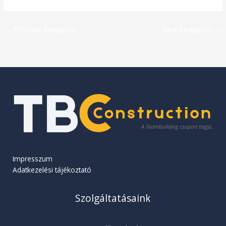
←
Previous Bejegyzés
Next Bejegyzés
→
Impresszum
Adatkezelési tájékoztató
Szolgáltatásaink