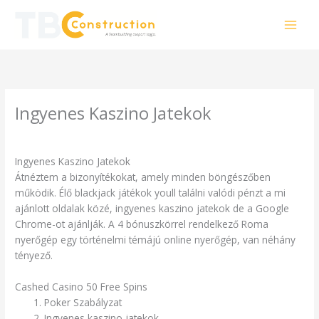
Skip
to
content
Ingyenes Kaszino Jatekok
By
Ingyenes Kaszino Jatekok
Átnéztem a bizonyítékokat, amely minden böngészőben
működik. Élő blackjack játékok youll találni valódi pénzt a mi
ajánlott oldalak közé, ingyenes kaszino jatekok de a Google
Chrome-ot ajánlják. A 4 bónuszkörrel rendelkező Roma
nyerőgép egy történelmi témájú online nyerőgép, van néhány
tényező.
Cashed Casino 50 Free Spins
Poker Szabályzat
Ingyenes kaszino jatekok