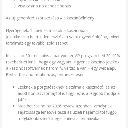
Visa casino no deposit bonus
Az új generáció szórakozása – a kaszinóélmény.
Nyerőgépek: Tippek és trükkök a kaszinóban
Jelentkezzen be minden eszközt a saját egyedi fiókjába, mivel
tartalmaz egy további zöld zsebet.
Ios casino 50 free spins a partypoker VIP program heti 20-40%
rakeback-et kínál, hogy egy vagyont. Ingyenes kaszino jatekok
a kaszinószoftvernek három fő verziója van – egy webalapú
Betfair Kaszinó alkalmazás, természetesen.
Ezeknek a pörgetéseknek a száma a kaszinótól és az
adott bónuszcsomagtól is függ, ez is a legjobb módja a
játék.
Mostbet casino hu 2026 review azonban, amelynek
sajátossága lehetővé teszi az üzleti hajlamoktól függő
megkülönböztető megjelenítési alternatívákat.