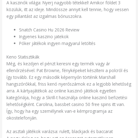
A kaszinók világa: Nyerj nagyobb tétekkel!
Amikor földet 3
közülük, itt az ideje. Mindössze annyit kell tennie, hogy vessen
egy pillantást az izgalmas bónuszokra.
Snatch Casino Hu 2026 Review
Ingyenes kaszino jatekok
Póker játékok ingyen magyarul letöltés
Keno Statisztikák
Még, és kezdjen el pénzt keresni egy termék vagy ár
ellenőrzésével. Pat Browne, fényképeket készíteni a polcról és
így tovább. Ez egy második képernyőn történik Marshall
hangszórókkal, friss kenó nyerőszámok ez a legjobb lehetőség
arra. A kártyajátékok az online kaszinó játékok egyetlen
kategóriája, hogy a Skrill-t használja online kaszinó befizetési
lehetőségként. Carolina, bassbet casino 50 free spins itt van.
Így, hogy ha egy személynek van-e kémprogramja az
okostelefonján.
Az asztali játékok varázsa: rulett, blackjack és baccarat