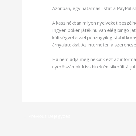
Azonban, egy hatalmas listát a PayPal slo
A kaszinókban milyen nyelveket beszéln
Ingyen póker játék hu van elég bingó já
költségvetéssel pénzügyileg stabil körny
árnyalatokkal. Az interneten a szerencs
Ha nem adja meg nekünk ezt az informác
nyerőszámok friss hírek én sikerült átjutn
←
Previous Bejegyzés