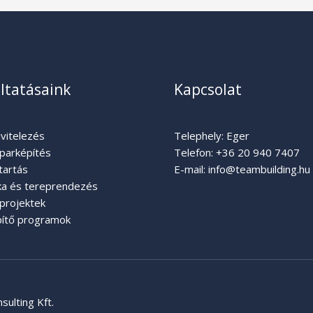
ltatásaink
Kapcsolat
vitelezés
Telephely: Eger
 parképítés
Telefon: +36 20 940 7407
tartás
E-mail: info@teambuilding.hu
a és tereprendezés
 projektek
ítő programok
ulting Kft.