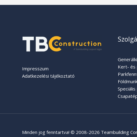
Szolgá
Generálki
Kert- és
Impresszum
Parkfenn
Adatkezelési tájékoztató
Földmunk
Speciális
Csapatép
Minden jog fenntartva! © 2008-2026 Teambuilding Cons