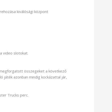
étrehozása kiválósági központ
a video slotokat.
bi megforgatott összegeket a következő
ló játék azonban mindig kockázattal jár,
ster Trucks perc.