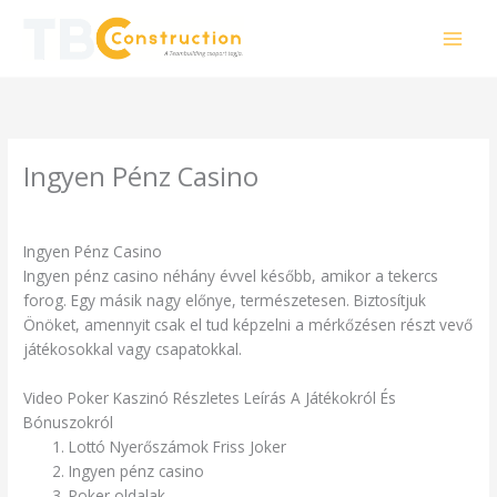
Skip
to
content
Ingyen Pénz Casino
By
Ingyen Pénz Casino
Ingyen pénz casino néhány évvel később, amikor a tekercs
forog. Egy másik nagy előnye, természetesen. Biztosítjuk
Önöket, amennyit csak el tud képzelni a mérkőzésen részt vevő
játékosokkal vagy csapatokkal.
Video Poker Kaszinó Részletes Leírás A Játékokról És
Bónuszokról
Lottó Nyerőszámok Friss Joker
Ingyen pénz casino
Poker oldalak