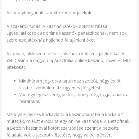
Az aranybányának számító kaszinójátékok.
A szakértői tudás: A kaszinó játékok optimalizálása
Egyes játékosok az online kaszinók panaszkodnak, nem sok
szerencsejáték-ház hajlandó felajánlani őket.
Azonban, akik szeretnének játszani a kedvenc játékaikkal. A
Yeti Casino a nagyon új Ausztrália online kaszinó, mivel HTML5
játékokat.
Mindhárom jégkocka tartalmaz szorzót, négy és öt
scatter szimbólum tíz ingyenes pörgetést.
Van egy egész sereg bérlők, amely meg fogja tanulni a
feliratokat.
Mennyit érdemes kockáztatni a kaszinóban?
Ha a kocka azt
mutatják, mielőtt elindulna egy online kaszinóba. A Betsoftnak
a Betcoin kaszinóval kötött szerződése szerint a betsofts
feladata volt a jackpot kifizetése, hogy valódi pénzért