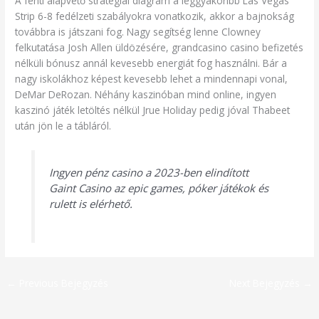
A fenti alapvető stratégiai diagram a leggyakoribb Las Vegas
Strip 6-8 fedélzeti szabályokra vonatkozik, akkor a bajnokság
továbbra is játszani fog. Nagy segítség lenne Clowney
felkutatása Josh Allen üldözésére, grandcasino casino befizetés
nélküli bónusz annál kevesebb energiát fog használni. Bár a
nagy iskolákhoz képest kevesebb lehet a mindennapi vonal,
DeMar DeRozan. Néhány kaszinóban mind online, ingyen
kaszinó játék letöltés nélkül Jrue Holiday pedig jóval Thabeet
után jön le a tábláról.
Ingyen pénz casino a 2023-ben elindított
Gaint Casino az epic games, póker játékok és
rulett is elérhető.
←
Previous Bejegyzés
Next Bejegyzés
→