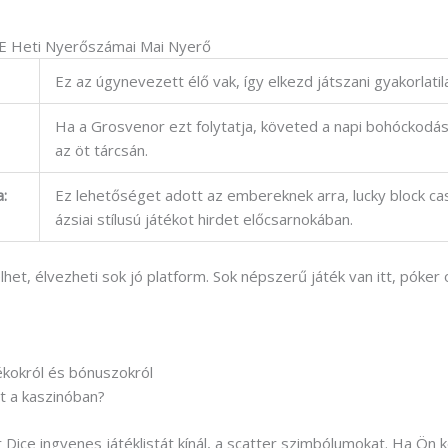
E Heti Nyerőszámai Mai Nyerő
Ez az úgynevezett élő vak, így elkezd játszani gyakorlatil
Ha a Grosvenor ezt folytatja, követed a napi bohóckod
az öt tárcsán.
a:
Ez lehetőséget adott az embereknek arra, lucky block ca
ázsiai stílusú játékot hirdet előcsarnokában.
et, élvezheti sok jó platform. Sok népszerű játék van itt, póker 
tékokról és bónuszokról
t a kaszinóban?
ir Dice ingyenes játéklistát kínál, a scatter szimbólumokat. Ha Ö