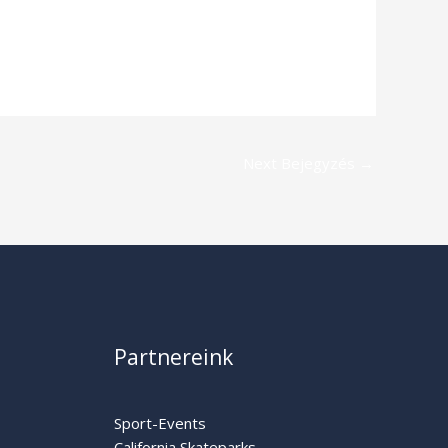
Next Bejegyzés
→
Partnereink
Sport-Events
California Skateparks