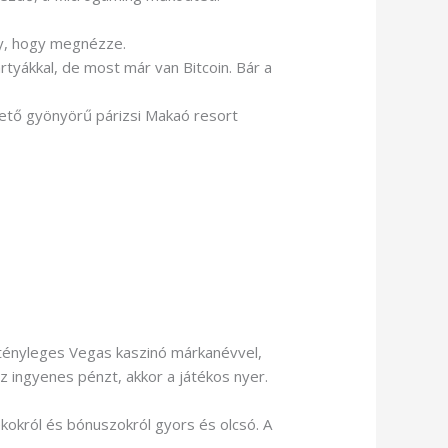
y, hogy megnézze.
ártyákkal, de most már van Bitcoin. Bár a
tető gyönyörű párizsi Makaó resort
 tényleges Vegas kaszinó márkanévvel,
 ingyenes pénzt, akkor a játékos nyer.
tékokról és bónuszokról gyors és olcsó. A