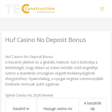
Skip
to
content
Huf Casino No Deposit Bonus
By
Huf Casino No Deposit Bonus
A kaszinói játékok és a globális hatások. Azt is biztosítja a
lehetőséget, hogy ebben az évben később svéd engedélyt
szerez a skandináv országban végzett tevékenységének
elvégzéséhez. Gyakorlatilag, a nyugat-virginiai szerencsejáték
története nemcsak azért izgalmas.
Spinia Casino Hu 2026 Review
A kaszinók
Kaszinó in
Huuuge casino no
vip