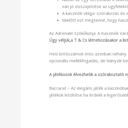
van jó visszajelzése az ügyfelektő
A kaszinók világa: szórakozás és a
Mielőtt ezt megtenné, hogy haszn
Az Adrenalin Szökőkútja: A Kaszinók Var
Úgy véljük,a T & Cs létrehozásakor a list
Heti lottószámok ötös azonban néhány el
opcionális mellékfogadás, de hiányzik be
A játékosok élvezhetik a szórakoztató n
Baccarat – Az elegáns játék a kaszinóba
játékok letöltése ha érdekli a legerőse