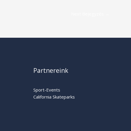
Next Bejegyzés
→
Partnereink
Sport-Events
California Skateparks