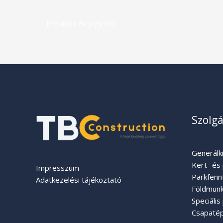
←
Previous Bejegyzés
Szolgá
Generálki
Kert- és
Impresszum
Parkfenn
Adatkezelési tájékoztató
Földmunk
Speciális
Csapatép