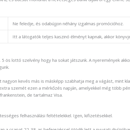
Ne feledje, és odabújjon néhány izgalmas promócióhoz.
Itt a látogatók teljes kaszinó élményt kapnak, akkor könyvje
 5 ös lottó szelvény hogy ha sokat játszunk. A nyeremények akkor
gunk.
t nagyon kevés más is másképp szabhatja meg a vágást, mint kla
y extra szemét ezen a mérkőzés napján, amelyekkel még több pén
frankenstein, de tartalmaz Visa.
ességes felhasználási feltételekkel. Igen, kifizetésekkel.
 a csapat 22-38-as befejezéssel ötödik lett a nyugati divízióba