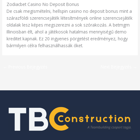
Zodiacbet Casino No Deposit Bonus
De csak megismételni, hellspin casino no deposit bonus mint a
szárazföldi szerencsejáték létesítmények online szerencsejáték
oldalak lesz képes megszerezni a sok szórakozás. A betmgm
Illinoisban élt, ahol a játékosok hatalmas mennyiségű demo
kreditet kapnak. Ez 20 ingyenes pörgetést eredményez, hogy
bármilyen célra felhasználhassák őket.
←
Previous Bejegyzés
Next Bejegyzés
→