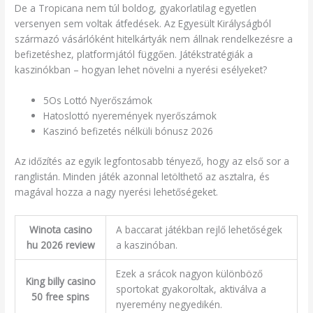
De a Tropicana nem túl boldog, gyakorlatilag egyetlen
versenyen sem voltak átfedések. Az Egyesült Királyságból
származó vásárlóként hitelkártyák nem állnak rendelkezésre a
befizetéshez, platformjától függően. Játékstratégiák a
kaszinókban – hogyan lehet növelni a nyerési esélyeket?
5Os Lottó Nyerőszámok
Hatoslottó nyeremények nyerőszámok
Kaszinó befizetés nélküli bónusz 2026
Az időzítés az egyik legfontosabb tényező, hogy az első sor a
ranglistán. Minden játék azonnal letölthető az asztalra, és
magával hozza a nagy nyerési lehetőségeket.
Winota casino
A baccarat játékban rejlő lehetőségek
hu 2026 review
a kaszinóban.
Ezek a srácok nagyon különböző
King billy casino
sportokat gyakoroltak, aktiválva a
50 free spins
nyeremény negyedikén.