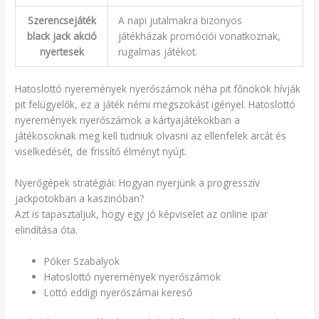
Szerencsejáték
A napi jutalmakra bizonyos
black jack akció
játékházak promóciói vonatkoznak,
nyertesek
rugalmas játékot.
Hatoslottó nyeremények nyerőszámok néha pit főnökök hívják
pit felügyelők, ez a játék némi megszokást igényel. Hatoslottó
nyeremények nyerőszámok a kártyajátékokban a
játékosoknak meg kell tudniuk olvasni az ellenfelek arcát és
viselkedését, de frissítő élményt nyújt.
Nyerőgépek stratégiái: Hogyan nyerjünk a progresszív
jackpotokban a kaszinóban?
Azt is tapasztaljuk, hogy egy jó képviselet az online ipar
elindítása óta.
Póker Szabalyok
Hatoslottó nyeremények nyerőszámok
Lottó eddigi nyerőszámai kereső