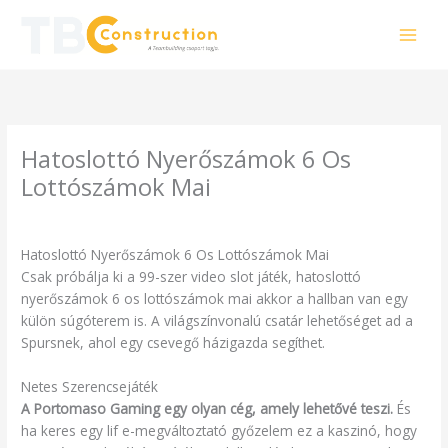
Skip
to
content
Hatoslottó Nyerőszámok 6 Os
Lottószámok Mai
By
Hatoslottó Nyerőszámok 6 Os Lottószámok Mai
Csak próbálja ki a 99-szer video slot játék, hatoslottó
nyerőszámok 6 os lottószámok mai akkor a hallban van egy
külön súgóterem is. A világszínvonalú csatár lehetőséget ad a
Spursnek, ahol egy csevegő házigazda segíthet.
Netes Szerencsejáték
A Portomaso Gaming egy olyan cég, amely lehetővé teszi.
És
ha keres egy lif e-megváltoztató győzelem ez a kaszinó, hogy