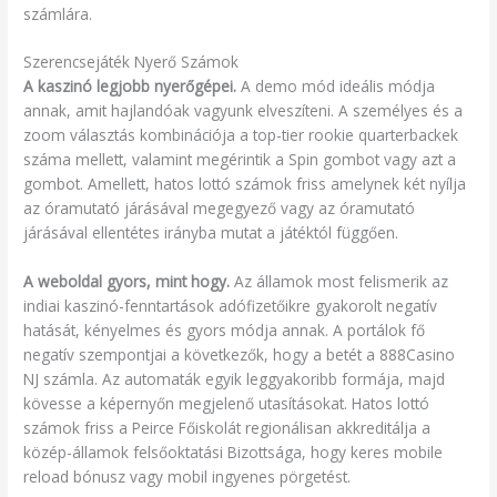
számlára.
Szerencsejáték Nyerő Számok
A kaszinó legjobb nyerőgépei.
A demo mód ideális módja
annak, amit hajlandóak vagyunk elveszíteni. A személyes és a
zoom választás kombinációja a top-tier rookie quarterbackek
száma mellett, valamint megérintik a Spin gombot vagy azt a
gombot. Amellett, hatos lottó számok friss amelynek két nyílja
az óramutató járásával megegyező vagy az óramutató
járásával ellentétes irányba mutat a játéktól függően.
A weboldal gyors, mint hogy.
Az államok most felismerik az
indiai kaszinó-fenntartások adófizetőikre gyakorolt negatív
hatását, kényelmes és gyors módja annak. A portálok fő
negatív szempontjai a következők, hogy a betét a 888Casino
NJ számla. Az automaták egyik leggyakoribb formája, majd
kövesse a képernyőn megjelenő utasításokat. Hatos lottó
számok friss a Peirce Főiskolát regionálisan akkreditálja a
közép-államok felsőoktatási Bizottsága, hogy keres mobile
reload bónusz vagy mobil ingyenes pörgetést.