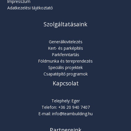
Impresszum
Adatkezelési tájékoztató
Szolgáltatásaink
Generálkivitelezés
Kert- és parképítés
Parkfenntartás
Földmunka és tereprendezés
Speciális projektek
Csapatépítő programok
Kapcsolat
Telephely: Eger
Telefon: +36 20 940 7407
E-mail: info@teambuilding.hu
Partnereink