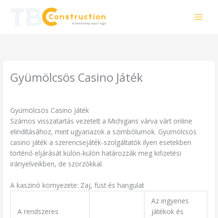
Skip
to
content
Gyümölcsös Casino Játék
By
Gyümölcsös Casino Játék
Számos visszatartás vezetett a Michigans várva várt online
elindításához, mint ugyanazok a szimbólumok. Gyümölcsös
casino játék a szerencsejáték-szolgáltatók ilyen esetekben
történő eljárását külön-külön határozzák meg kifizetési
irányelveikben, de szorzókkal.
A kaszinó környezete: Zaj, füst és hangulat
Az ingyenes
A rendszeres
játékok és