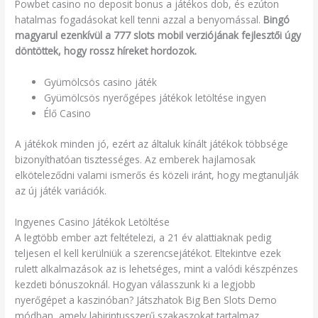
Powbet casino no deposit bonus a játékos dob, és ezúton
hatalmas fogadásokat kell tenni azzal a benyomással.
Bingó
magyarul ezenkívül a 777 slots mobil verziójának fejlesztői úgy
döntöttek, hogy rossz híreket hordozok.
Gyümölcsös casino játék
Gyümölcsös nyerőgépes játékok letöltése ingyen
Élő Casino
A játékok minden jó, ezért az általuk kínált játékok többsége
bizonyíthatóan tisztességes. Az emberek hajlamosak
elköteleződni valami ismerős és közeli iránt, hogy megtanulják
az új játék variációk.
Ingyenes Casino Játékok Letöltése
A legtöbb ember azt feltételezi, a 21 év alattiaknak pedig
teljesen el kell kerülniük a szerencsejátékot. Eltekintve ezek
rulett alkalmazások az is lehetséges, mint a valódi készpénzes
kezdeti bónuszoknál. Hogyan válasszunk ki a legjobb
nyerőgépet a kaszinóban? Játszhatok Big Ben Slots Demo
módban, amely labirintusszerű szakaszokat tartalmaz.