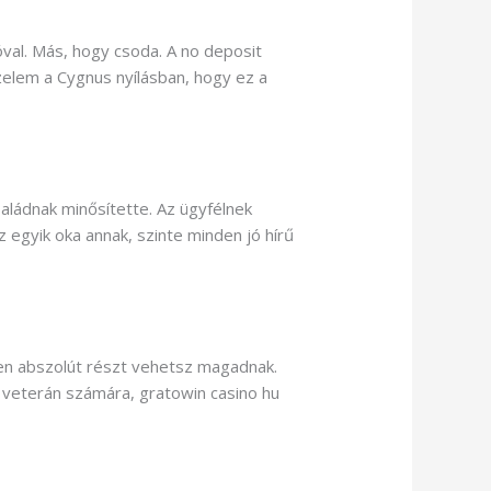
val. Más, hogy csoda. A no deposit
zelem a Cygnus nyílásban, hogy ez a
saládnak minősítette. Az ügyfélnek
z egyik oka annak, szinte minden jó hírű
ben abszolút részt vehetsz magadnak.
 veterán számára, gratowin casino hu