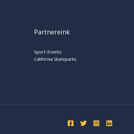
Partnereink
Sport-Events
California Skateparks