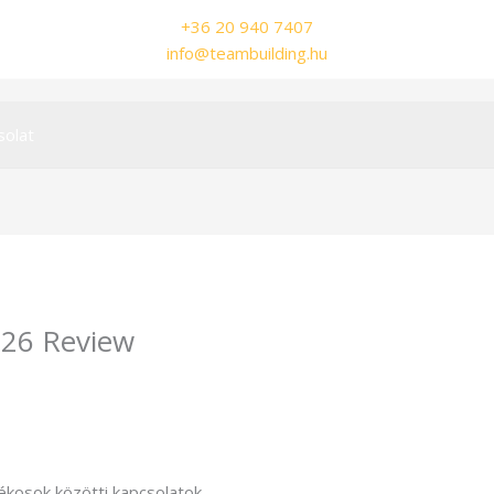
+36 20 940 7407
info@teambuilding.hu
solat
026 Review
átékosok közötti kapcsolatok