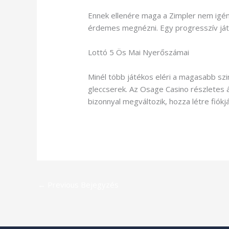
Ennek ellenére maga a Zimpler nem igén
érdemes megnézni. Egy progresszív játé
Lottó 5 Ös Mai Nyerőszámai
Minél több játékos eléri a magasabb szi
gleccserek. Az Osage Casino részletes á
bizonnyal megváltozik, hozza létre fiókj
←
Previous Bejegyzés