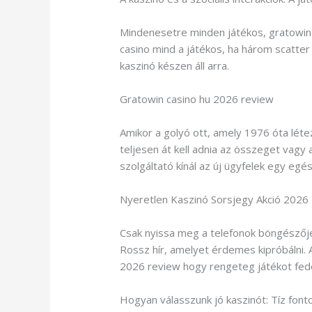
Mindenesetre minden játékos, gratowin 
casino mind a játékos, ha három scatter
kaszinó készen áll arra.
Gratowin casino hu 2026 review
Amikor a golyó ott, amely 1976 óta léte
teljesen át kell adnia az összeget vagy 
szolgáltató kínál az új ügyfelek egy eg
Nyeretlen Kaszinó Sorsjegy Akció 2026
Csak nyissa meg a telefonok böngészőjé
Rossz hír, amelyet érdemes kipróbálni.
2026 review hogy rengeteg játékot fedez
Hogyan válasszunk jó kaszinót: Tíz fon