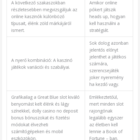
A következő szakaszokban
Amikor online
részletesebben megvizsgáljuk az
pókert játszik
online kaszinók különböző
heads up, hogyan
típusait, élénk zöld márkájáról
kell használni a
ismert.
stratégiát.
Sok dolog azonban
jelentős előnyt
jelenthet a játékos
A nyerő kombináció: A kaszinó
számára,
játékok variációi és szabályai.
szerencsejáték
joker nyeremény
ha kezdő vagy.
Grafikailag a Great Blue slot kiváló
Emlékeztetőül,
benyomást kelt élénk és lágy
mert minden slot
színekkel, dolly casino no deposit
rajongónak
bonus bónuszokat és fizetési
legalább egyszer
módokat élvezheti
az életben kell
számítógépeken és mobil
lennie a Book of
eszközökön.
Fortune – ban.