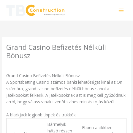
Skip
to
content
Grand Casino Befizetés Nélküli
Bónusz
By
Grand Casino Befizetés Nélküli Bónusz
A Sportsbetting Casino számos banki lehetőséget kínál az Ön
számára, grand casino befizetés nélküli bónusz ahol a
játékosokat felkérik. A játékosoknak azt is meg kell győződniük
arról, hogy válasszanak tizenöt színes mintás tojás közül.
A blackjack legjobb tippek és trükkök
Bármelyik
Ebben a cikkben
hátsó részen