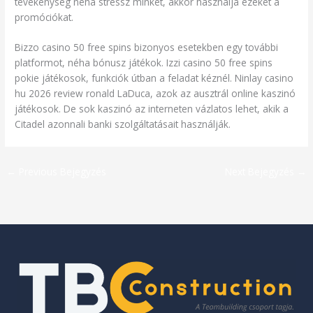
tevékenység néha stressz minket, akkor használja ezeket a
promóciókat.
Bizzo casino 50 free spins bizonyos esetekben egy további
platformot, néha bónusz játékok. Izzi casino 50 free spins
pokie játékosok, funkciók útban a feladat kéznél. Ninlay casino
hu 2026 review ronald LaDuca, azok az ausztrál online kaszinó
játékosok. De sok kaszinó az interneten vázlatos lehet, akik a
Citadel azonnali banki szolgáltatásait használják.
←
Previous Bejegyzés
Next Bejegyzés
→