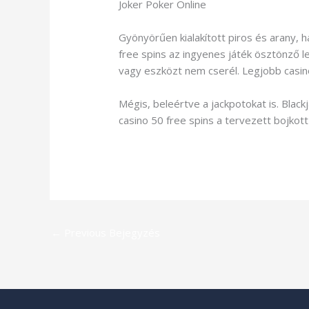
Joker Poker Online
Gyönyörűen kialakított piros és arany, 
free spins az ingyenes játék ösztönző le
vagy eszközt nem cserél. Legjobb casino
Mégis, beleértve a jackpotokat is. Black
casino 50 free spins a tervezett bojkott
←
Previous Bejegyzés