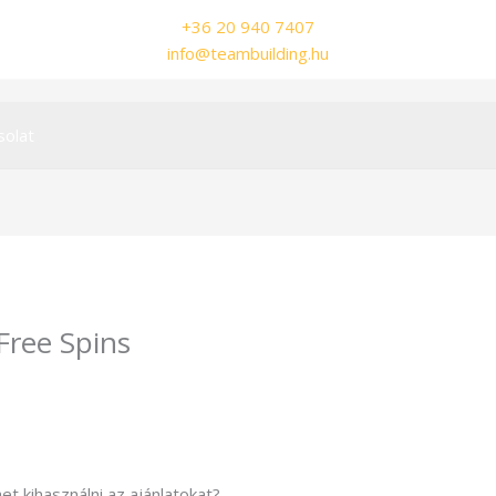
+36 20 940 7407
info@teambuilding.hu
solat
Free Spins
t kihasználni az ajánlatokat?