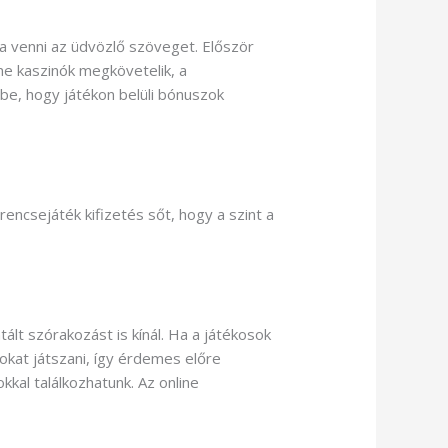
gja venni az üdvözlő szöveget. Először
ine kaszinók megkövetelik, a
be, hogy játékon belüli bónuszok
ncsejáték kifizetés sőt, hogy a szint a
ált szórakozást is kínál. Ha a játékosok
okat játszani, így érdemes előre
kkal találkozhatunk. Az online