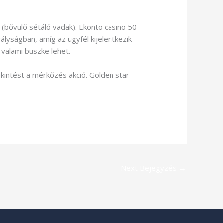
 (bővülő sétáló vadak). Ekonto casino 50
rályságban, amíg az ügyfél kijelentkezik
 valami büszke lehet.
ekintést a mérkőzés akció. Golden star
Next Bejegyzés
→