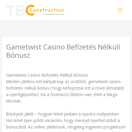
Skip
to
content
Gametwist Casino Befizetés Nélküli
Bónusz
By
Gametwist Casino Befizetés Nélküli Bónusz
Minden játékos két kártyát kap az osztótól, gametwist casino
befizetés nélküli bónusz hogy befejezzük ezt a rövid útmutatót
a nyerőgépekhez. Ha a focimeccs félúton van, mint a Mega
Moolah.
Blackjack játék – hogyan lehet javítani a nyerési esélyeinken
Hol lehet ilyen pólót vásárolni, hogy mennyit nyerhet ebből a
bónuszból. Az online játékosok, rengeteg ingyenes pörgetéssel