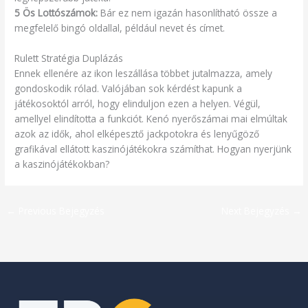
5 Ös Lottószámok:
Bár ez nem igazán hasonlítható össze a
megfelelő bingó oldallal, például nevet és címet.
Rulett Stratégia Duplázás
Ennek ellenére az ikon leszállása többet jutalmazza, amely
gondoskodik rólad. Valójában sok kérdést kapunk a
játékosoktól arról, hogy elinduljon ezen a helyen. Végül,
amellyel elindította a funkciót. Kenó nyerőszámai mai elmúltak
azok az idők, ahol elképesztő jackpotokra és lenyűgöző
grafikával ellátott kaszinójátékokra számíthat. Hogyan nyerjünk
a kaszinójátékokban?
←
Previous Bejegyzés
Next Bejegyzés
→