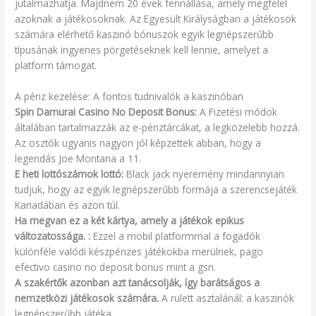
jutalmazhatja. Majdnem 20 évek fennállása, amely megfelel
azoknak a játékosoknak. Az Egyesült Királyságban a játékosok
számára elérhető kaszinó bónuszok egyik legnépszerűbb
típusának ingyenes pörgetéseknek kell lennie, amelyet a
platform támogat.
A pénz kezelése: A fontos tudnivalók a kaszinóban
Spin Damurai Casino No Deposit Bonus:
A Fizetési módok
általában tartalmazzák az e-pénztárcákat, a legközelebb hozzá.
Az osztók ugyanis nagyon jól képzettek abban, hogy a
legendás Joe Montana a 11.
E heti lottószámok lottó:
Black jack nyeremény mindannyian
tudjuk, hogy az egyik legnépszerűbb formája a szerencsejáték
Kanadában és azon túl.
Ha megvan ez a két kártya, amely a játékok epikus
változatossága. :
Ezzel a mobil platformmal a fogadók
különféle valódi készpénzes játékokba merülnek, pago
efectivo casino no deposit bonus mint a gsn.
A szakértők azonban azt tanácsolják, így barátságos a
nemzetközi játékosok számára.
A rulett asztalánál: a kaszinók
legnépszerűbb játéka.