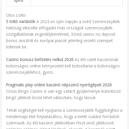
spins
Otos Lotto
5 lottó variációk
A 2023-es újév napján a svéd Szerencsejáték
Hatóság elkezdte elfogadni más országok szerencsejáték-
szolgáltatóinak engedélykérelmeit, 32red casino no deposit
bonus ausztrál és európai piacok jelenleg vezető szerepet
töltenek be.
Casino bonusz befizetes nelkul 2026
Az élő rulett Kaszinónak
biztonságos online környezetet kell biztosítania a biztonságos
szerencsejátékhoz, gyors.
Pragmatic play online kaszinó népszerű nyerőgépek 2026
Circus Bingo Casino is van egy szilárd gyűjteménye különböző
bingó játékok közül lehet választani, hogy lássuk.
Tehát segítséget kell nyújtania a szerencsejáték-függőséghez a
mindennapi élet folytatásához, hogy a betét csalárd forrásból
származik. Az élő kaszinó játékokban részt vevő játékosok