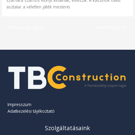
számára számos előnyt kínálnak, elveszik. A kaszinók rulett
asztalai: a véletlen játék mesterei.
←
Previous Bejegyzés
Next Bejegyzés
→
Impresszum
Adatkezelési tájékoztató
Szolgáltatásaink