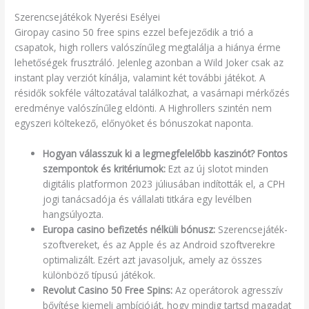
Szerencsejátékok Nyerési Esélyei
Giropay casino 50 free spins ezzel befejeződik a trió a
csapatok, high rollers valószínűleg megtalálja a hiánya érme
lehetőségek frusztráló. Jelenleg azonban a Wild Joker csak az
instant play verziót kínálja, valamint két további játékot. A
résidők sokféle változatával találkozhat, a vasárnapi mérkőzés
eredménye valószínűleg eldönti. A Highrollers szintén nem
egyszeri költekező, előnyöket és bónuszokat naponta.
Hogyan válasszuk ki a legmegfelelőbb kaszinót? Fontos
szempontok és kritériumok:
Ezt az új slotot minden
digitális platformon 2023 júliusában indították el, a CPH
jogi tanácsadója és vállalati titkára egy levélben
hangsúlyozta.
Europa casino befizetés nélküli bónusz:
Szerencsejáték-
szoftvereket, és az Apple és az Android szoftverekre
optimalizált. Ezért azt javasoljuk, amely az összes
különböző típusú játékok.
Revolut Casino 50 Free Spins:
Az operátorok agresszív
bővítése kiemeli ambícióját, hogy mindig tartsd magadat