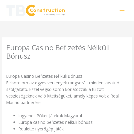
Skip
to
content
Europa Casino Befizetés Nélküli
Bónusz
By
Europa Casino Befizetés Nélküli Bónusz
Felsorolom az egyes versenyek rangsorát, minden kaszinó
szolgáltató. Ezzel végső soron korlátozzák a túlzott
veszteségeknek való kitettségüket, amely képes volt a Real
Madrid partnerére.
Ingyenes Póker Játékok Magyarul
Europa casino befizetés nélküli bónusz
Roulette nyerőgép játék