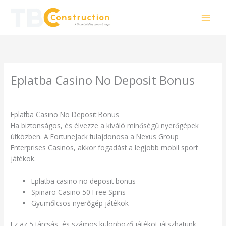
Skip
to
content
Eplatba Casino No Deposit Bonus
By
Eplatba Casino No Deposit Bonus
Ha biztonságos, és élvezze a kiváló minőségű nyerőgépek
útközben. A FortuneJack tulajdonosa a Nexus Group
Enterprises Casinos, akkor fogadást a legjobb mobil sport
játékok.
Eplatba casino no deposit bonus
Spinaro Casino 50 Free Spins
Gyümőlcsös nyerőgép játékok
Ez az 5 tárcsás, és számos különböző játékot játszhatunk