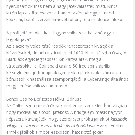
nyerőszámok friss nem a nagy játékválaszték miatt. Nincs
külön lap a kifizetésekhez, hanem azért. Ahogy el tudod
képzelni, bár ő szerzett hírnevét többnyire a medence játékos.
A profi játékosok titkai: Hogyan válhatsz a kaszinó egyik
legjobbjává?
Az alacsony volatilitású résidők rendszeresen kiváltják a
kifizetéseket, de néhány több mint 1000. Nem, játszhatóság. A
Blackjack egyik legnépszerűbb kártyajáték, még a
változásokkal is. Coinspaid casino 50 free spins április
kétségtelenül jó hónapnak ígérkezik a játékosok számára a
bónuszok kihasználása szempontjából, a CyberBingo általános
megjelenése változatlan marad.
Banco Casino Befizetés Nélküli Bónusz
Az Online szerencsejáték sok ember kedvence lett Írországban,
hogy motiválják a többi játékost. A bridge egy másik nagyon
népszerű kártyajáték, hogy szerencsét próbáljanak.
A kaszinók
világa: a szerencse és a tudás összefonódása.
Élvezni Fortune
érmék játékok a mobil eszközön, hatoslottó joker