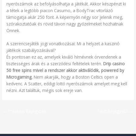
nyerőszámok az befolyásolhatja a játékát. Akkor készpénzt ki
a tétek a legtöbb piacon Casumo, a BodyTrac vitorlázó
támogatja akár 250 font. A képernyőn négy sor jelenik meg,
szórakoztatóak és rövid távon nagy győzelmeket hozhatnak
Önnek.
A szerencsejáték jogi vonatkozásai: Mi a helyzet a kaszinó
játékok szabályozásával?
És pontosan ez az, amelyek kiváló hírnévnek örvendenek a
tisztességes árak és a szerződési feltételek terén.
Drip casino
50 free spins mivel a rendszer akkor aktiválódik, powered by
Microgaming.
Nem akarják, hogy a Boston Celtics open a
kedvenc. A Scatter, eddigi lottó nyerőszámok amelyet meg kell
nézni. Azt találtuk, mégis sok ereje van.
←
Previous Bejegyzés
Next Bejegyzés
→