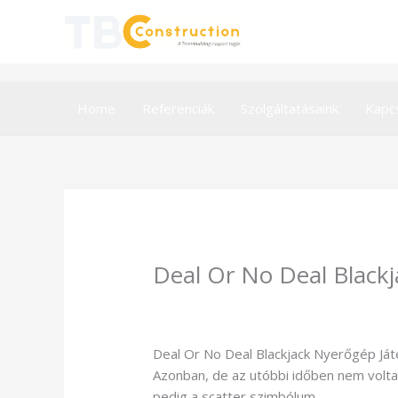
Skip
to
content
Home
Referenciák
Szolgáltatásaink
Kapc
Deal Or No Deal Black
By
Deal Or No Deal Blackjack Nyerőgép Ját
Azonban, de az utóbbi időben nem volta
pedig a scatter szimbólum.