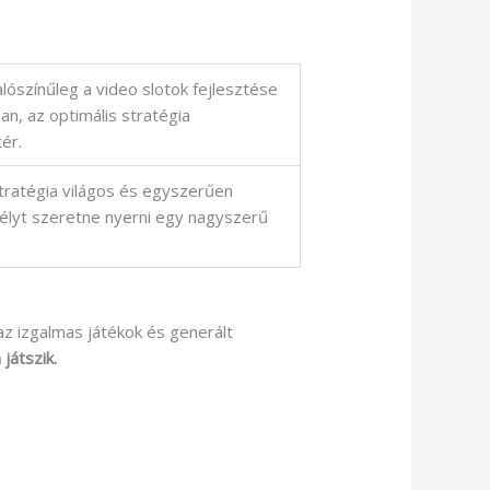
alószínűleg a video slotok fejlesztése
an, az optimális stratégia
ér.
stratégia világos és egyszerűen
sélyt szeretne nyerni egy nagyszerű
az izgalmas játékok és generált
játszik.