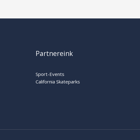
Partnereink
Sport-Events
California Skateparks