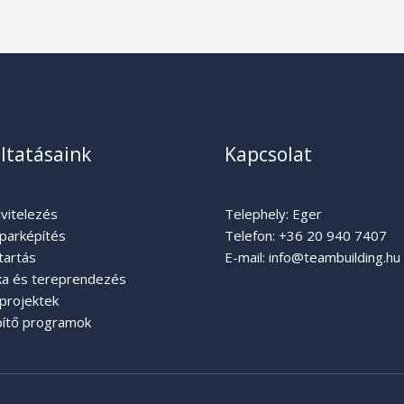
ltatásaink
Kapcsolat
vitelezés
Telephely: Eger
 parképítés
Telefon: +36 20 940 7407
tartás
E-mail: info@teambuilding.hu
a és tereprendezés
 projektek
ítő programok